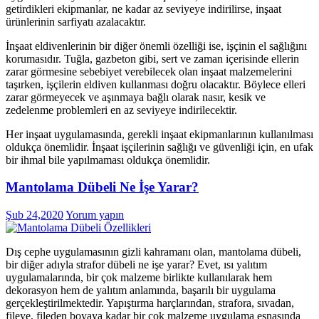
getirdikleri ekipmanlar, ne kadar az seviyeye indirilirse, inşaat
ürünlerinin sarfiyatı azalacaktır.
İnşaat eldivenlerinin bir diğer önemli özelliği ise, işçinin el sağlığını
korumasıdır. Tuğla, gazbeton gibi, sert ve zaman içerisinde ellerin
zarar görmesine sebebiyet verebilecek olan inşaat malzemelerini
taşırken, işçilerin eldiven kullanması doğru olacaktır. Böylece elleri
zarar görmeyecek ve aşınmaya bağlı olarak nasır, kesik ve
zedelenme problemleri en az seviyeye indirilecektir.
Her inşaat uygulamasında, gerekli inşaat ekipmanlarının kullanılması
oldukça önemlidir. İnşaat işçilerinin sağlığı ve güvenliği için, en ufak
bir ihmal bile yapılmaması oldukça önemlidir.
Mantolama Dübeli Ne İşe Yarar?
Şub 24,2020
Yorum yapın
Dış cephe uygulamasının gizli kahramanı olan, mantolama dübeli,
bir diğer adıyla strafor dübeli ne işe yarar? Evet, ısı yalıtım
uygulamalarında, bir çok malzeme birlikte kullanılarak hem
dekorasyon hem de yalıtım anlamında, başarılı bir uygulama
gerçekleştirilmektedir. Yapıştırma harçlarından, strafora, sıvadan,
fileye, fileden boyaya kadar bir çok malzeme uygulama esnasında