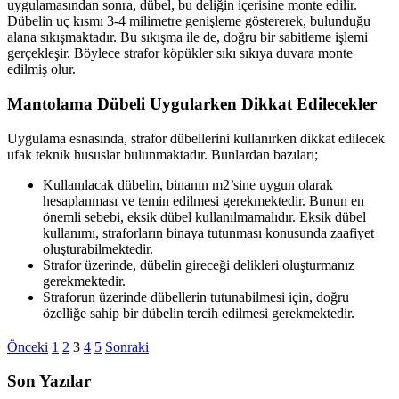
uygulamasından sonra, dübel, bu deliğin içerisine monte edilir.
Dübelin uç kısmı 3-4 milimetre genişleme göstererek, bulunduğu
alana sıkışmaktadır. Bu sıkışma ile de, doğru bir sabitleme işlemi
gerçekleşir. Böylece strafor köpükler sıkı sıkıya duvara monte
edilmiş olur.
Mantolama Dübeli Uygularken Dikkat Edilecekler
Uygulama esnasında, strafor dübellerini kullanırken dikkat edilecek
ufak teknik hususlar bulunmaktadır. Bunlardan bazıları;
Kullanılacak dübelin, binanın m2’sine uygun olarak
hesaplanması ve temin edilmesi gerekmektedir. Bunun en
önemli sebebi, eksik dübel kullanılmamalıdır. Eksik dübel
kullanımı, straforların binaya tutunması konusunda zaafiyet
oluşturabilmektedir.
Strafor üzerinde, dübelin gireceği delikleri oluşturmanız
gerekmektedir.
Straforun üzerinde dübellerin tutunabilmesi için, doğru
özelliğe sahip bir dübelin tercih edilmesi gerekmektedir.
Önceki
1
2
3
4
5
Sonraki
Son Yazılar