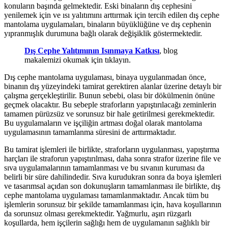
konuların başında gelmektedir. Eski binaların dış cephesini
yenilemek için ve ısı yalıtımını arttırmak için tercih edilen dış cephe
mantolama uygulamaları, binaların büyüklüğüne ve dış cephenin
yıpranmışlık durumuna bağlı olarak değişiklik göstermektedir.
Dış Cephe Yalıtımının Isınmaya Katkısı
, blog
makalemizi okumak için tıklayın.
Dış cephe mantolama uygulaması, binaya uygulanmadan önce,
binanın dış yüzeyindeki tamirat gerektiren alanlar üzerine detaylı bir
çalışma gerçekleştirilir. Bunun sebebi, olası bir dökülmenin önüne
geçmek olacaktır. Bu sebeple straforların yapıştırılacağı zeminlerin
tamamen pürüzsüz ve sorunsuz bir hale getirilmesi gerekmektedir.
Bu uygulamaların ve işçiliğin artması doğal olarak mantolama
uygulamasının tamamlanma süresini de arttırmaktadır.
Bu tamirat işlemleri ile birlikte, straforların uygulanması, yapıştırma
harçları ile straforun yapıştırılması, daha sonra strafor üzerine file ve
sıva uygulamalarının tamamlanması ve bu sıvanın kuruması da
belirli bir süre dahilindedir. Sıva kurudukran sonra da boya işlemleri
ve tasarımsal açıdan son dokunuşların tamamlanması ile birlikte, dış
cephe mantolama uygulaması tamamlanmaktadır. Ancak tüm bu
işlemlerin sorunsuz bir şekilde tamamlanması için, hava koşullarının
da sorunsuz olması gerekmektedir. Yağmurlu, aşırı rüzgarlı
koşullarda, hem işçilerin sağlığı hem de uygulamanın sağlıklı bir