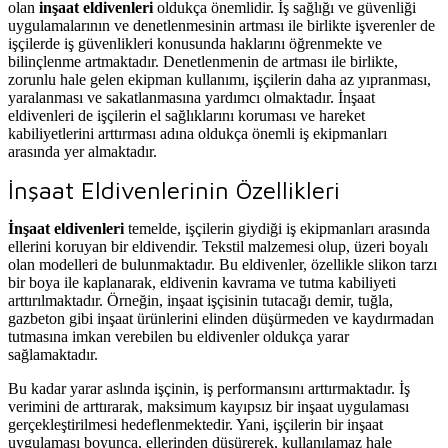
olan
inşaat eldivenleri
oldukça önemlidir. İş sağlığı ve güvenliği
uygulamalarının ve denetlenmesinin artması ile birlikte işverenler de
işçilerde iş güvenlikleri konusunda haklarını öğrenmekte ve
bilinçlenme artmaktadır. Denetlenmenin de artması ile birlikte,
zorunlu hale gelen ekipman kullanımı, işçilerin daha az yıpranması,
yaralanması ve sakatlanmasına yardımcı olmaktadır. İnşaat
eldivenleri de işçilerin el sağlıklarını koruması ve hareket
kabiliyetlerini arttırması adına oldukça önemli iş ekipmanları
arasında yer almaktadır.
İnşaat Eldivenlerinin Özellikleri
İnşaat eldivenleri
temelde, işçilerin giydiği iş ekipmanları arasında
ellerini koruyan bir eldivendir. Tekstil malzemesi olup, üzeri boyalı
olan modelleri de bulunmaktadır. Bu eldivenler, özellikle slikon tarzı
bir boya ile kaplanarak, eldivenin kavrama ve tutma kabiliyeti
arttırılmaktadır. Örneğin, inşaat işçisinin tutacağı demir, tuğla,
gazbeton gibi inşaat ürünlerini elinden düşürmeden ve kaydırmadan
tutmasına imkan verebilen bu eldivenler oldukça yarar
sağlamaktadır.
Bu kadar yarar aslında işçinin, iş performansını arttırmaktadır. İş
verimini de arttırarak, maksimum kayıpsız bir inşaat uygulaması
gerçekleştirilmesi hedeflenmektedir. Yani, işçilerin bir inşaat
uygulaması boyunca, ellerinden düşürerek, kullanılamaz hale