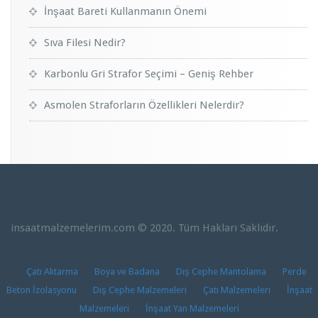
İnşaat Bareti Kullanmanın Önemi
Sıva Filesi Nedir?
Karbonlu Gri Strafor Seçimi – Geniş Rehber
Asmolen Straforların Özellikleri Nelerdir?
insaatmalzemelerim.com © 2020. Tüm Hakları Saklıdır.
Çatı Aktarma
Boya ve Badana
Dış Cephe Mantolama
Perde
Beton İzolasyonu
Dış Cephe Malzemeleri
Çatı Malzemeleri
İnşaat
Malzemeleri
İnşaat Yan Malzemeleri