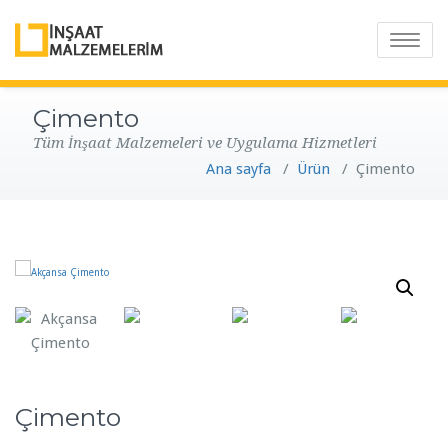
T
o
g
Çimento
g
Tüm İnşaat Malzemeleri ve Uygulama Hizmetleri
l
Ana sayfa
/
Ürün
/
Çimento
e
n
a
v
i
g
a
t
i
o
Çimento
n