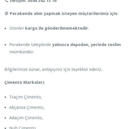
📞
İletişim:
0544 342 13 76
🚫
Perakende alım yapmak isteyen müşterilerimiz için
:
Ürünler
kargo ile gönderilmemektedir
.
Perakende taleplerde
yalnızca depodan, yerinde teslim
mümkündür.
Bilgilerinize sunar, anlayışınız için teşekkür ederiz.
Çimento Markaları
;
Traçim Çimento,
Akçansa Çimento,
Adaçim Çimento,
Nuh Çimento