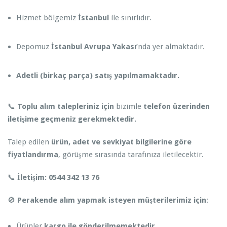
Hizmet bölgemiz
İstanbul
ile sınırlıdır.
Depomuz
İstanbul Avrupa Yakası
’nda yer almaktadır.
Adetli (birkaç parça) satış yapılmamaktadır.
📞
Toplu alım talepleriniz için
bizimle
telefon üzerinden
iletişime geçmeniz gerekmektedir.
Talep edilen
ürün, adet ve sevkiyat bilgilerine göre
fiyatlandırma
, görüşme sırasında tarafınıza iletilecektir.
📞
İletişim:
0544 342 13 76
🚫
Perakende alım yapmak isteyen müşterilerimiz için
:
Ürünler
kargo ile gönderilmemektedir
.