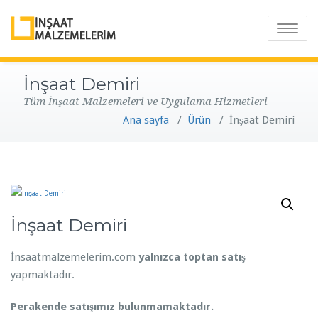
T
o
g
İnşaat Demiri
g
Tüm İnşaat Malzemeleri ve Uygulama Hizmetleri
l
Ana sayfa
/
Ürün
/
İnşaat Demiri
e
n
a
v
i
g
İnşaat Demiri
a
t
İnsaatmalzemelerim.com
yalnızca toptan satış
i
yapmaktadır.
o
n
Perakende satışımız bulunmamaktadır.