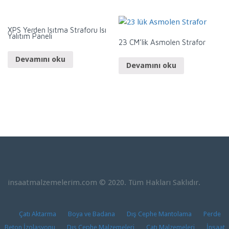
XPS Yerden Isıtma Straforu Isı
Yalıtım Paneli
23 CM’lik Asmolen Strafor
Devamını oku
Devamını oku
insaatmalzemelerim.com © 2020. Tüm Hakları Saklıdır.
Çatı Aktarma
Boya ve Badana
Dış Cephe Mantolama
Perde
Beton İzolasyonu
Dış Cephe Malzemeleri
Çatı Malzemeleri
İnşaat