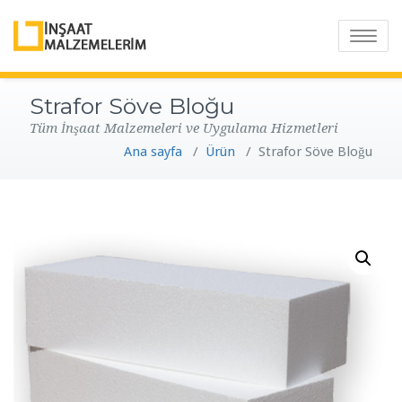
T
o
g
Strafor Söve Bloğu
g
Tüm İnşaat Malzemeleri ve Uygulama Hizmetleri
l
Ana sayfa
/
Ürün
/
Strafor Söve Bloğu
e
n
a
v
i
g
a
t
i
o
n