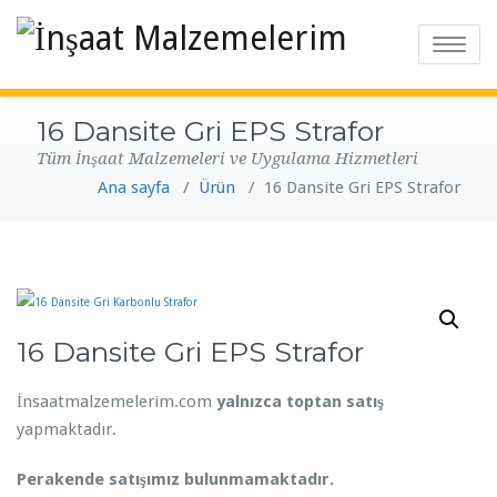
T
o
g
16 Dansite Gri EPS Strafor
g
Tüm İnşaat Malzemeleri ve Uygulama Hizmetleri
l
Ana sayfa
/
Ürün
/
16 Dansite Gri EPS Strafor
e
n
a
v
i
g
16 Dansite Gri EPS Strafor
a
t
İnsaatmalzemelerim.com
yalnızca toptan satış
i
yapmaktadır.
o
n
Perakende satışımız bulunmamaktadır.