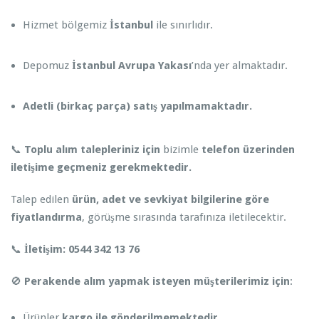
Hizmet bölgemiz
İstanbul
ile sınırlıdır.
Depomuz
İstanbul Avrupa Yakası
’nda yer almaktadır.
Adetli (birkaç parça) satış yapılmamaktadır.
📞
Toplu alım talepleriniz için
bizimle
telefon üzerinden
iletişime geçmeniz gerekmektedir.
Talep edilen
ürün, adet ve sevkiyat bilgilerine göre
fiyatlandırma
, görüşme sırasında tarafınıza iletilecektir.
📞
İletişim:
0544 342 13 76
🚫
Perakende alım yapmak isteyen müşterilerimiz için
:
Ürünler
kargo ile gönderilmemektedir
.