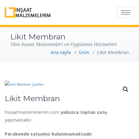
T
o
g
Likit Membran
g
Tüm İnşaat Malzemeleri ve Uygulama Hizmetleri
l
Ana sayfa
/
Ürün
/
Likit Membran
e
n
a
v
i
g
Likit Membran
a
t
İnsaatmalzemelerim.com
yalnızca toptan satış
i
yapmaktadır.
o
n
Perakende satışımız bulunmamaktadır.