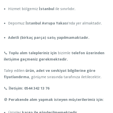
Hizmet bölgemiz
İstanbul
ile sınırlıdır.
Depomuz
İstanbul Avrupa Yakası
’nda yer almaktadır.
Adetli (birkaç parça) satış yapılmamaktadır.
📞
Toplu alım talepleriniz için
bizimle
telefon üzerinden
iletişime geçmeniz gerekmektedir.
Talep edilen
ürün, adet ve sevkiyat bilgilerine göre
fiyatlandırma
, görüşme sırasında tarafınıza iletilecektir.
📞
İletişim:
0544 342 13 76
🚫
Perakende alım yapmak isteyen müşterilerimiz için
:
Ürünler
kargo ile gönderilmemektedir
.