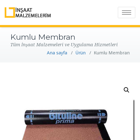
T
o
g
Kumlu Membran
g
Tüm İnşaat Malzemeleri ve Uygulama Hizmetleri
l
Ana sayfa
/
Ürün
/
Kumlu Membran
e
n
a
v
i
g
a
t
i
o
n