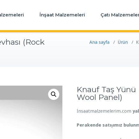
alzemeleri
İnşaat Malzemeleri
Çatı Malzemeler
evhası (Rock
Ana sayfa
/
Ürün
/
K
Knauf Taş Yünü I
Wool Panel)
İnsaatmalzemelerim.com
ya
Perakende satışımız bulun