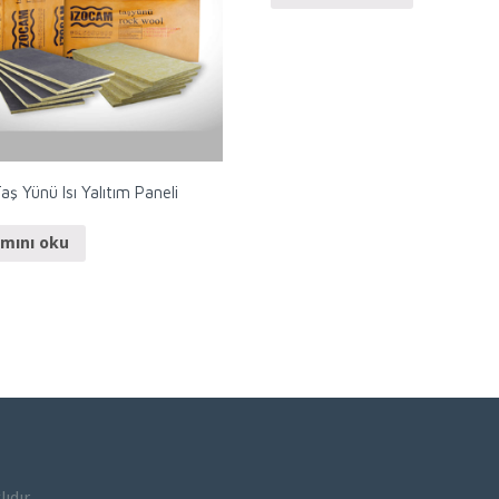
aş Yünü Isı Yalıtım Paneli
mını oku
ıdır.