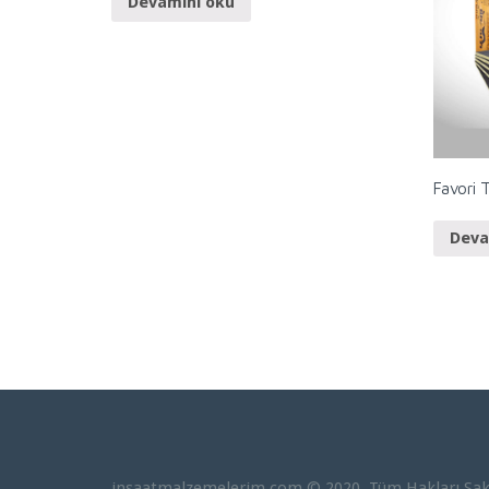
Devamını oku
Favori T
Deva
insaatmalzemelerim.com © 2020. Tüm Hakları Sakl