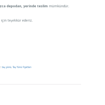
ızca depodan, yerinde teslim
mümkündür.
z için teşekkür ederiz.
r:
taş yünü
,
Taş Yünü Fiyatları