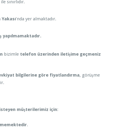
ile sınırlıdır.
 Yakası
’nda yer almaktadır.
ış yapılmamaktadır.
in
bizimle
telefon üzerinden iletişime geçmeniz
vkiyat bilgilerine göre fiyatlandırma
, görüşme
ir.
steyen müşterilerimiz için
:
ilmemektedir
.