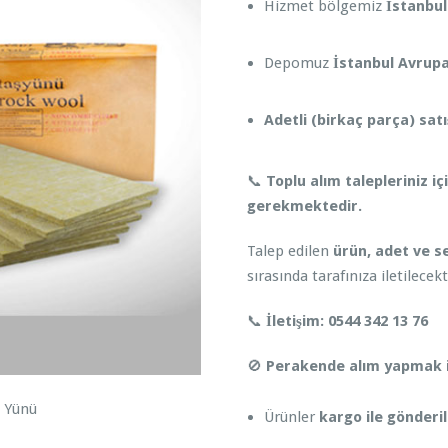
Hizmet bölgemiz
İstanbul
Depomuz
İstanbul Avrupa
Adetli (birkaç parça) sat
📞
Toplu alım talepleriniz iç
gerekmektedir.
Talep edilen
ürün, adet ve se
sırasında tarafınıza iletilecekt
📞
İletişim:
0544 342 13 76
🚫
Perakende alım yapmak i
Ürünler
kargo ile gönder